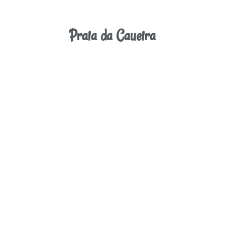
Praia da Caueira
veja mais
nos serviços com modernidade e integração ao business local.
com um excelente custo benefício, qualidade no atendimento,
Temos hoteis e pousadas para todos os gostos e bolsos, isso
Hotéis e Pousadas