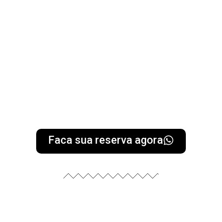
palha é um meio de sobrevivência da região
Criado pelos índios e adaptado a nossa cultura, o artesanato de
Artesanato
Faca sua reserva agora